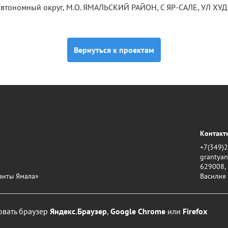
втономный округ, М.О. ЯМАЛЬСКИЙ РАЙОН, С ЯР-САЛЕ, УЛ ХУД
Вернуться к проектам
Контакт
+7(349)
grantya
629008, 
анты Ямала»
Василия
овать
браузер
Яндекс.Браузер
,
Google Chrome
или
Firefox