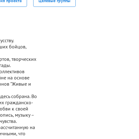
фия проекта
Целевые группы
сству.
ших бойцов,
ртов, творческих
гады.
коллективов
йне на основе
монов "Живые и
здесь собрана. Во
их гражданско-
любви к своей
опись, музыку –
чувства.
рассчитанную на
ичными, что