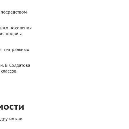
 посредством
одого поколения
ция подвига
я театральных
. В. Солдатова
классов.
мости
 других как