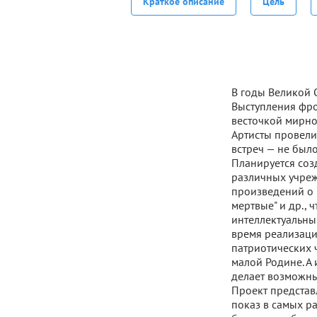
Краткое описание
Цель
В годы Великой 
Выступления фр
весточкой мирно
Артисты провели
встреч — не был
Планируется соз
различных учреж
произведений о в
мертвые" и др., 
интеллектуальный
время реализаци
патриотических ч
малой Родине. А 
делает возможны
Проект представ
показ в самых р