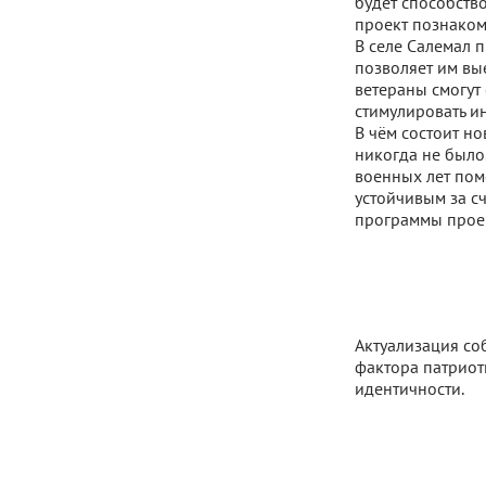
будет способств
проект познаком
В селе Салемал п
позволяет им вы
ветераны смогут
стимулировать и
В чём состоит но
никогда не было
военных лет пом
устойчивым за с
программы проек
Актуализация со
фактора патриот
идентичности.