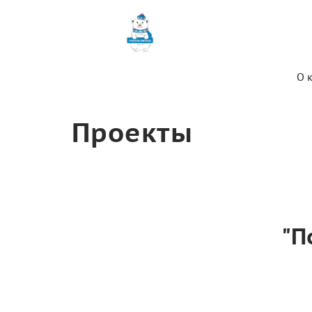
О 
Проекты
"П