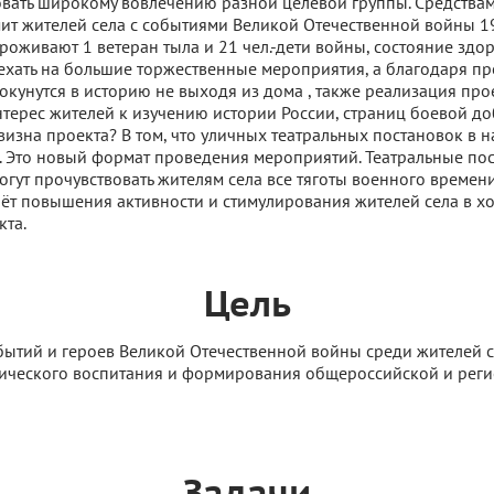
овать широкому вовлечению разной целевой группы. Средствам
ит жителей села с событиями Великой Отечественной войны 19
роживают 1 ветеран тыла и 21 чел.-дети войны, состояние здо
ехать на большие торжественные мероприятия, а благодаря пр
 окунутся в историю не выходя из дома , также реализация пр
нтерес жителей к изучению истории России, страниц боевой до
визна проекта? В том, что уличных театральных постановок в 
. Это новый формат проведения мероприятий. Театральные пос
огут прочувствовать жителям села все тяготы военного времен
чёт повышения активности и стимулирования жителей села в х
та.
Цель
бытий и героев Великой Отечественной войны среди жителей с
ического воспитания и формирования общероссийской и рег
Задачи