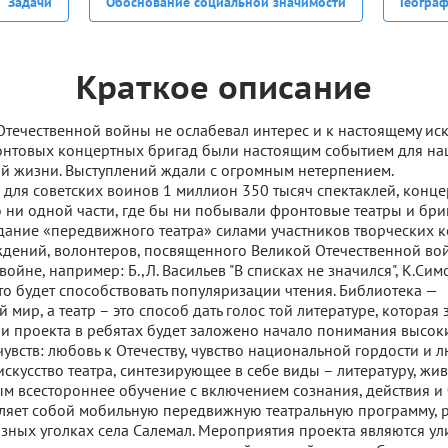
Задачи
Обоснование социальной значимости
Геогра
Краткое описание
Отечественной войны не ослабевал интерес и к настоящему иску
онтовых концертных бригад были настоящим событием для на
й жизни. Выступлений ждали с огромным нетерпением.
 для советских воинов 1 миллион 350 тысяч спектаклей, конце
о ни одной части, где бы ни побывали фронтовые театры и бри
дание «передвижного театра» силами участников творческих 
дений, волонтеров, посвященного Великой Отечественной во
ойне, например: Б.,Л. Васильев "В списках не значился", К.Си
что будет способствовать популяризации чтения. Библиотека —
 мир, а театр – это способ дать голос той литературе, которая 
и проекта в ребятах будет заложено начало понимания высок
увств: любовь к Отечеству, чувство национальной гордости и 
искусство театра, синтезирующее в себе виды – литературу, жив
м всестороннее обучение с включением сознания, действия и 
ляет собой мобильную передвижную театральную программу, 
азных уголках села Салемал. Мероприятия проекта являются ул