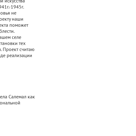
и искусства
41г.-1945г.
ровья не
оекту наши
оекта поможет
блести.
нашем селе
тановки тех
и. Проект считаю
оде реализации
ела Салемал как
иональной